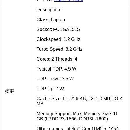
Description:
Class: Laptop
Socket: FCBGA1515
Clockspeed: 1.2 GHz
Turbo Speed: 3.2 GHz
Cores: 2 Threads: 4
Typical TDP: 4.5 W
TDP Down: 3.5 W
TDP Up: 7 W
摘要
Cache Size: L1: 256 KB, L2: 1.0 MB, L3: 4
MB
Memory Support: Max. Memory Size: 16
GB (LPDDR3-1866, DDR3L-1600)
Other names: Intel(R) Core(TM) i5-7Y54