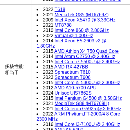
2022
T618
2021
MediaTek G85 (MT6769Z)
2009
Intel Xeon X5470 @ 3.33GHz
2021
MT8788
2010
Intel Core 860 @ 2.80GHz
2022
Virtual @ 1.00GHz
2014
Intel Xeon E5-2603 v2 @
1.80GHz
2015
AMD Athlon X4 750 Quad Core
2014
Intel Atom C2750 @ 2.40GHz
2015
Intel Core i7-5500U @ 2.40GHz
多核性能
2015
AMD RX-427BB
2023
Spreadtrum T610
相当于
2023
Spreadtrum T606
2015
Intel Core i5-5300U @ 2.30GHz
2012
AMD A10-5700 APU
2024
Unisoc UIS7862S
2015
Intel Pentium G4500 @ 3.50GHz
2021
MediaTek G88 (MT6769H)
2021
Intel Celeron G5925 @ 3.60GHz
2022
ARM Phytium,FT-2000/4 8 Core
2300 MHz
2016
Intel Core i3-7100U @ 2.40GHz
2019
AMD A6-9400