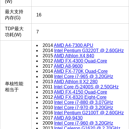
(W)
最大支持
16
内存(G)
TDP最大
7
功耗(W)
2014
AMD A4-7300 APU
2014
Intel Pentium G3220T @ 2.60GHz
2015
AMD Athlon X4 840
2012
AMD FX-4300 Quad-Core
2017
AMD A8-9600
2014
AMD FX-770K Quad-Core
2008
Intel Core i7-965 @ 3.20GHz
2013
AMD Athlon II X2 280
单核性能
2011
Intel Core i5-2400S @ 2.50GHz
相当于
2013
AMD FX-4150 Quad-Core
2012
AMD FX-8320 Eight-Core
2010
Intel Core i7-880 @ 3.07GHz
2010
Intel Core i7-970 @ 3.20GHz
2016
Intel Pentium G2100T @ 2.60GHz
2017
AMD A9-9430
2009
Intel Core i7-960 @ 3.20GHz
2013
Intel Celeron G1620 @ 2.70GHz