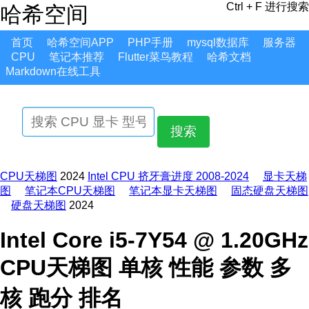
Ctrl + F 进行搜索
哈希空间
首页
哈希空间APP
PHP手册
mysql数据库
服务器
CPU
笔记本推荐
Flutter菜鸟教程
哈希文档
Markdown在线工具
搜索
CPU天梯图
2024
Intel CPU 挤牙膏进度 2008-2024
显卡天梯
图
笔记本CPU天梯图
笔记本显卡天梯图
固态硬盘天梯图
硬盘天梯图
2024
Intel Core i5-7Y54 @ 1.20GHz
CPU天梯图 单核 性能 参数 多
核 跑分 排名