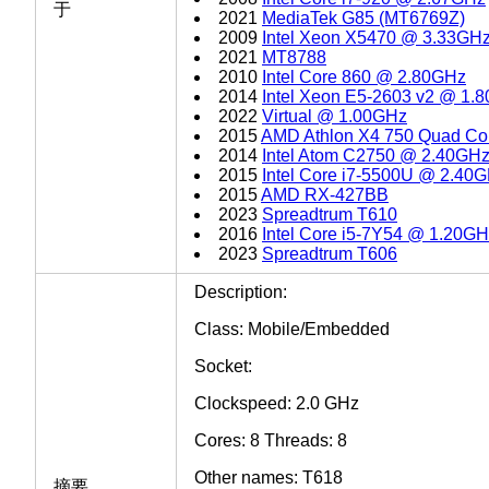
于
2021
MediaTek G85 (MT6769Z)
2009
Intel Xeon X5470 @ 3.33GH
2021
MT8788
2010
Intel Core 860 @ 2.80GHz
2014
Intel Xeon E5-2603 v2 @ 1.
2022
Virtual @ 1.00GHz
2015
AMD Athlon X4 750 Quad Co
2014
Intel Atom C2750 @ 2.40GH
2015
Intel Core i7-5500U @ 2.40
2015
AMD RX-427BB
2023
Spreadtrum T610
2016
Intel Core i5-7Y54 @ 1.20G
2023
Spreadtrum T606
Description:
Class: Mobile/Embedded
Socket:
Clockspeed: 2.0 GHz
Cores: 8 Threads: 8
Other names: T618
摘要