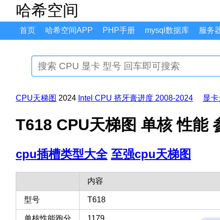
哈希空间
首页
哈希空间APP
PHP手册
mysql数据库
服务
CPU天梯图
2024
Intel CPU 挤牙膏进度 2008-2024
显卡
T618 CPU天梯图 单核 性能
cpu插槽类型大全
至强cpu天梯图
内容
型号
T618
单核性能跑分
1179