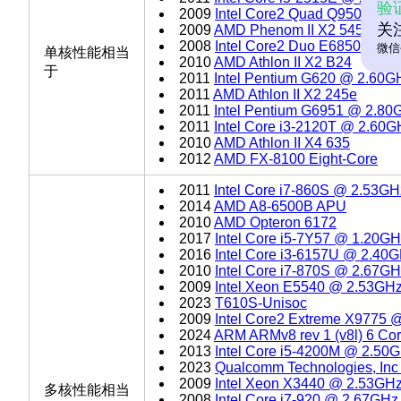
验
2009
Intel Core2 Quad Q9505 @ 
关
2009
AMD Phenom II X2 545
2008
Intel Core2 Duo E6850 @ 3
微信
单核性能相当
2010
AMD Athlon II X2 B24
于
2011
Intel Pentium G620 @ 2.60G
2011
AMD Athlon II X2 245e
2011
Intel Pentium G6951 @ 2.80
2011
Intel Core i3-2120T @ 2.60G
2010
AMD Athlon II X4 635
2012
AMD FX-8100 Eight-Core
2011
Intel Core i7-860S @ 2.53GH
2014
AMD A8-6500B APU
2010
AMD Opteron 6172
2017
Intel Core i5-7Y57 @ 1.20G
2016
Intel Core i3-6157U @ 2.40
2010
Intel Core i7-870S @ 2.67G
2009
Intel Xeon E5540 @ 2.53GH
2023
T610S-Unisoc
2009
Intel Core2 Extreme X9775 
2024
ARM ARMv8 rev 1 (v8l) 6 Co
2013
Intel Core i5-4200M @ 2.50
2023
Qualcomm Technologies, In
2009
Intel Xeon X3440 @ 2.53GH
多核性能相当
2008
Intel Core i7-920 @ 2.67GHz