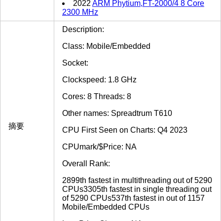
2022
ARM Phytium,FT-2000/4 8 Core
2300 MHz
Description:
Class: Mobile/Embedded
Socket:
Clockspeed: 1.8 GHz
Cores: 8 Threads: 8
Other names: Spreadtrum T610
摘要
CPU First Seen on Charts: Q4 2023
CPUmark/$Price: NA
Overall Rank:
2899th fastest in multithreading out of 5290
CPUs3305th fastest in single threading out
of 5290 CPUs537th fastest in out of 1157
Mobile/Embedded CPUs