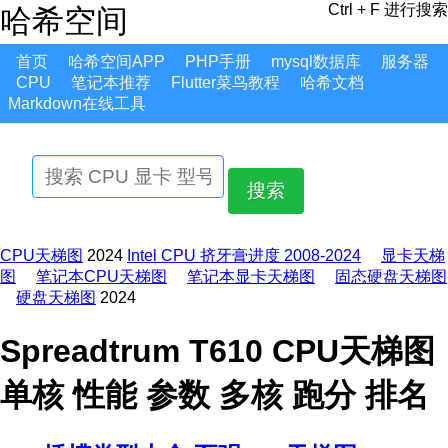
Ctrl + F 进行搜索
哈希空间
首页
哈希空间APP
PHP手册
mysql数据库
服务器
CPU
笔记本推荐
Flutter菜鸟教程
哈希文档
Markdown在线工具
搜索
CPU天梯图
2024
Intel CPU 挤牙膏进度 2008-2024
显卡天梯
图
笔记本CPU天梯图
笔记本显卡天梯图
固态硬盘天梯图
硬盘天梯图
2024
Spreadtrum T610 CPU天梯图
单核 性能 参数 多核 跑分 排名