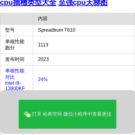
cpu插槽类型大全
至强cpu天梯图
内容
型号
Spreadtrum T610
单核性能
1113
跑分
发布时间
2023
单核性能
对比
24%
Intel i9-
13900KF
多核性能
对比
5%
Intel i9-
打开 哈希空间 微信小程序中查看更佳
13900KF
多核评分
2747