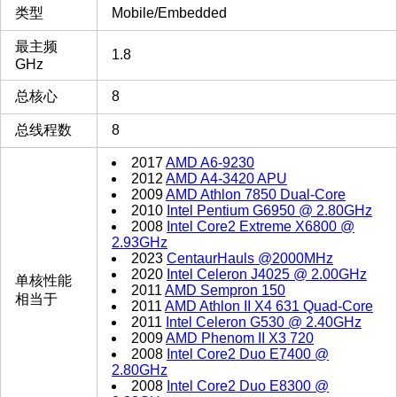
类型
Mobile/Embedded
最主频
1.8
GHz
总核心
8
总线程数
8
2017
AMD A6-9230
2012
AMD A4-3420 APU
2009
AMD Athlon 7850 Dual-Core
2010
Intel Pentium G6950 @ 2.80GHz
2008
Intel Core2 Extreme X6800 @
2.93GHz
2023
CentaurHauls @2000MHz
2020
Intel Celeron J4025 @ 2.00GHz
单核性能
2011
AMD Sempron 150
相当于
2011
AMD Athlon II X4 631 Quad-Core
2011
Intel Celeron G530 @ 2.40GHz
2009
AMD Phenom II X3 720
2008
Intel Core2 Duo E7400 @
2.80GHz
2008
Intel Core2 Duo E8300 @