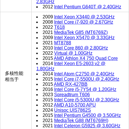
2.83GHz
2012
Intel Pentium G640T @ 2.40GHz
2009
Intel Xeon X3440 @ 2.53GHz
2008
Intel Core i7-920 @ 2.67GHz
2022
T618
2021
MediaTek G85 (MT6769Z)
2009
Intel Xeon X5470 @ 3.33GHz
2021
MT8788
2010
Intel Core 860 @ 2.80GHz
2022
Virtual @ 1.00GHz
2015
AMD Athlon X4 750 Quad Core
2014
Intel Xeon E5-2603 v2 @
1.80GHz
多核性能
2014
Intel Atom C2750 @ 2.40GHz
2015
Intel Core i7-5500U @ 2.40GHz
相当于
2015
AMD RX-427BB
2016
Intel Core i5-7Y54 @ 1.20GHz
2023
Spreadtrum T606
2015
Intel Core i5-5300U @ 2.30GHz
2012
AMD A10-5700 APU
2024
Unisoc UIS7862S
2015
Intel Pentium G4500 @ 3.50GHz
2021
MediaTek G88 (MT6769H)
2021
Intel Celeron G5925 @ 3.60GHz