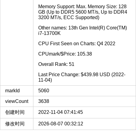
Memory Support: Max. Memory Size: 128
GB (Up to DDR5 5600 MT/s, Up to DDR4
3200 MT/s, ECC Supported)
Other names: 13th Gen Intel(R) Core(TM)
i7-13700K
CPU First Seen on Charts: Q4 2022
CPUmark/$Price: 105.38
Overall Rank: 51
Last Price Change: $439.98 USD (2022-
11-04)
markId
5060
viewCount
3638
创建时间
2022-11-04 07:41:45
修改时间
2026-08-07 00:32:12