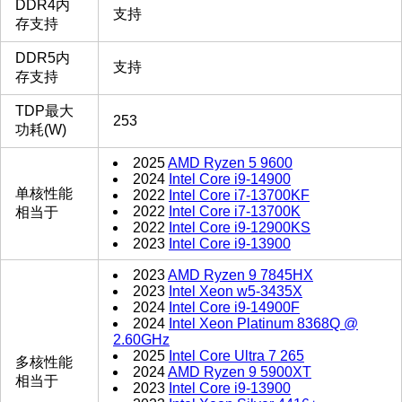
DDR4内
支持
存支持
DDR5内
支持
存支持
TDP最大
253
功耗(W)
2025
AMD Ryzen 5 9600
2024
Intel Core i9-14900
单核性能
2022
Intel Core i7-13700KF
2022
Intel Core i7-13700K
相当于
2022
Intel Core i9-12900KS
2023
Intel Core i9-13900
2023
AMD Ryzen 9 7845HX
2023
Intel Xeon w5-3435X
2024
Intel Core i9-14900F
2024
Intel Xeon Platinum 8368Q @
2.60GHz
2025
Intel Core Ultra 7 265
多核性能
2024
AMD Ryzen 9 5900XT
相当于
2023
Intel Core i9-13900