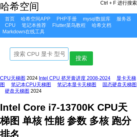
Ctrl + F 进行搜索
哈希空间
首页
哈希空间APP
PHP手册
mysql数据库
服务器
CPU
笔记本推荐
Flutter菜鸟教程
哈希文档
Markdown在线工具
搜索
CPU天梯图
2024
Intel CPU 挤牙膏进度 2008-2024
显卡天梯
图
笔记本CPU天梯图
笔记本显卡天梯图
固态硬盘天梯图
硬盘天梯图
2024
Intel Core i7-13700K CPU天
梯图 单核 性能 参数 多核 跑分
排名