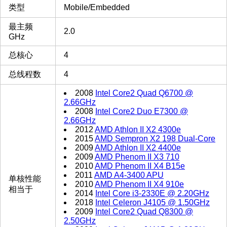
类型
Mobile/Embedded
最主频
2.0
GHz
总核心
4
总线程数
4
2008
Intel Core2 Quad Q6700 @
2.66GHz
2008
Intel Core2 Duo E7300 @
2.66GHz
2012
AMD Athlon II X2 4300e
2015
AMD Sempron X2 198 Dual-Core
2009
AMD Athlon II X2 4400e
2009
AMD Phenom II X3 710
2010
AMD Phenom II X4 B15e
2011
AMD A4-3400 APU
单核性能
2010
AMD Phenom II X4 910e
相当于
2014
Intel Core i3-2330E @ 2.20GHz
2018
Intel Celeron J4105 @ 1.50GHz
2009
Intel Core2 Quad Q8300 @
2.50GHz