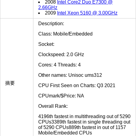
2008
Intel Core2 Duo E7300 @
2.66GHz
2009
Intel Xeon 5160 @ 3.00GHz
Description:
Class: Mobile/Embedded
Socket:
Clockspeed: 2.0 GHz
Cores: 4 Threads: 4
Other names: Unisoc ums312
摘要
CPU First Seen on Charts: Q3 2021
CPUmark/$Price: NA
Overall Rank:
4196th fastest in multithreading out of 5290
CPUs3389th fastest in single threading out
of 5290 CPUs889th fastest in out of 1157
Mobile/Embedded CPUs