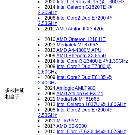
2020
Intel Celeron J4115 @ 1.80GHz
2014
Intel Celeron G1820TE @
2.20GHz
2008
Intel Core2 Duo E7200 @
2.53GHz
2011
AMD Athlon II X3 420e
2010
AMD Opteron 1218 HE
2023
Mediatek MT8766A
2012
AMD A4-4300M APU
2009
AMD Phenom X3 8550
2014
Intel Core i3-2340UE @ 1.30GHz
2009
Intel Core2 Duo T7800 @
2.60GHz
2009
Intel Core2 Duo E8135 @
2.40GHz
2024
Amlogic AMLT982
多核性能
2009
AMD Athlon 64 FX-74
相当于
2021
MediaTek MT8166B
2013
Intel Celeron 1037U @ 1.80GHz
2008
Intel Core2 Duo E7200 @
2.53GHz
2021
MT6795M
2017
AMD E2-9000
2010
Intel Core i7-620UM @ 1.07GHz