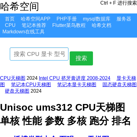
Ctrl + F 进行搜索
哈希空间
首页
哈希空间APP
PHP手册
mysql数据库
服务器
CPU
笔记本推荐
Flutter菜鸟教程
哈希文档
Markdown在线工具
搜索
CPU天梯图
2024
Intel CPU 挤牙膏进度 2008-2024
显卡天梯
图
笔记本CPU天梯图
笔记本显卡天梯图
固态硬盘天梯图
硬盘天梯图
2024
Unisoc ums312 CPU天梯图
单核 性能 参数 多核 跑分 排名