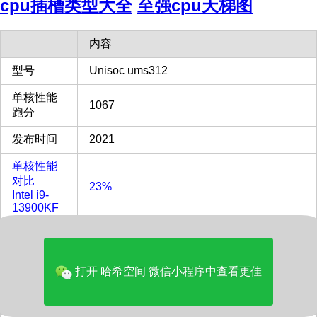
cpu插槽类型大全
至强cpu天梯图
内容
型号
Unisoc ums312
单核性能
1067
跑分
发布时间
2021
单核性能
对比
23%
Intel i9-
13900KF
多核性能
对比
2%
Intel i9-
打开 哈希空间 微信小程序中查看更佳
13900KF
多核评分
972