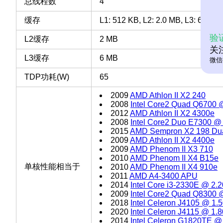
总线程数
4
缓存
L1: 512 KB, L2: 2.0 MB, L3: 6 MB
验
L2缓存
2 MB
关
L3缓存
6 MB
微信
TDP功耗(W)
65
2009
AMD Athlon II X2 240
2008
Intel Core2 Quad Q6700
2012
AMD Athlon II X2 4300e
2008
Intel Core2 Duo E7300 @
2015
AMD Sempron X2 198 Dua
2009
AMD Athlon II X2 4400e
2009
AMD Phenom II X3 710
2010
AMD Phenom II X4 B15e
单核性能相当于
2010
AMD Phenom II X4 910e
2011
AMD A4-3400 APU
2014
Intel Core i3-2330E @ 2
2009
Intel Core2 Quad Q8300
2018
Intel Celeron J4105 @ 1
2020
Intel Celeron J4115 @ 1
2014
Intel Celeron G1820TE 