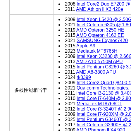
2008
Intel Core2 Duo E7200 @
2011
AMD Athlon II X3 420e
2009
Intel Xeon L5420 @ 2.50
2021
Intel Celeron 6305 @ 1.
2019
AMD Opteron 3250 HE
2015
AMD Opteron 4162 EE
2021
SAMSUNG Exynos7420
2015
Apple A9
2023
Mediatek MT6765H
2009
Intel Xeon X3230 @ 2.66
2013
AMD A10-5750M APU
2015
Intel Pentium G3260 @ 3
2011
AMD A8-3800 APU
2024
rk3399
2009
Intel Core2 Quad Q8400
2021
Qualcomm Technologies,
多核性能相当于
2011
Intel Core i3-2130 @ 3.4
2010
Intel Core i7-640M @ 2.
2021
MediaTek MT8768CT
2012
Intel Core i3-3240T @ 2.
2009
Intel Core i7-920XM @ 2
2025
Intel Pentium G3460T @ 
2017
Intel Celeron G3900E @ 
2009
AMD Phenom II X4 920