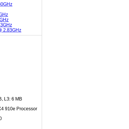
.80GHz
0GHz
0GHz
.13GHz
 @ 2.83GHz
B, L3: 6 MB
X4 910e Processor
0