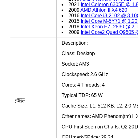
2021
Intel Celeron 6305E @ 1
2009
AMD Athlon II X4 620
2016
Intel Core i3-2102 @ 3.1
2015
Intel Core M-5Y71 @ 1.2
2018
Intel Xeon E7- 2830 @ 2
2009
Intel Core2 Quad Q9505
Description:
Class: Desktop
Socket: AM3
Clockspeed: 2.6 GHz
Cores: 4 Threads: 4
Typical TDP: 65 W
摘要
Cache Size: L1: 512 KB, L2: 2.0 M
Other names: AMD Phenom(tm) II 
CPU First Seen on Charts: Q2 201
CPUmark/$Price: 29.24