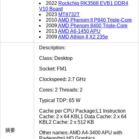
2022
Rockchip RK3568 EVB1 DDR4
V10 Board
2023
MT8732T
2010
AMD Phenom II P840 Triple-Core
2009
AMD Phenom 8400 Triple-Core
2013
AMD A6-1450 APU
2009
AMD Athlon II X2 235e
Description:
Class: Desktop
Socket: FM1
Clockspeed: 2.7 GHz
Cores: 2 Threads: 2
Typical TDP: 65 W
Cache per CPU Package:L1 Instruction
Cache: 2 x 64 KBL1 Data Cache: 2 x 64
KBL2 Cache: 2 x 512 KB
摘要
Other names: AMD A4-3400 APU with
Radeon(tm) HD Graphics