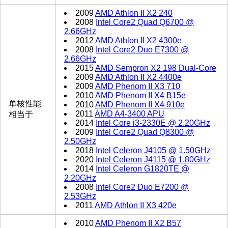
2009
AMD Athlon II X2 240
2008
Intel Core2 Quad Q6700 @
2.66GHz
2012
AMD Athlon II X2 4300e
2008
Intel Core2 Duo E7300 @
2.66GHz
2015
AMD Sempron X2 198 Dual-Core
2009
AMD Athlon II X2 4400e
2009
AMD Phenom II X3 710
2010
AMD Phenom II X4 B15e
单核性能
2010
AMD Phenom II X4 910e
2011
AMD A4-3400 APU
相当于
2014
Intel Core i3-2330E @ 2.20GHz
2009
Intel Core2 Quad Q8300 @
2.50GHz
2018
Intel Celeron J4105 @ 1.50GHz
2020
Intel Celeron J4115 @ 1.80GHz
2014
Intel Celeron G1820TE @
2.20GHz
2008
Intel Core2 Duo E7200 @
2.53GHz
2011
AMD Athlon II X3 420e
2010
AMD Phenom II X2 B57