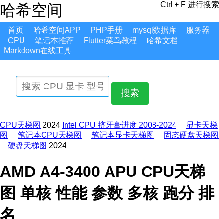
Ctrl + F 进行搜索
哈希空间
首页
哈希空间APP
PHP手册
mysql数据库
服务器
CPU
笔记本推荐
Flutter菜鸟教程
哈希文档
Markdown在线工具
搜索
CPU天梯图
2024
Intel CPU 挤牙膏进度 2008-2024
显卡天梯
图
笔记本CPU天梯图
笔记本显卡天梯图
固态硬盘天梯图
硬盘天梯图
2024
AMD A4-3400 APU CPU天梯
图 单核 性能 参数 多核 跑分 排
名