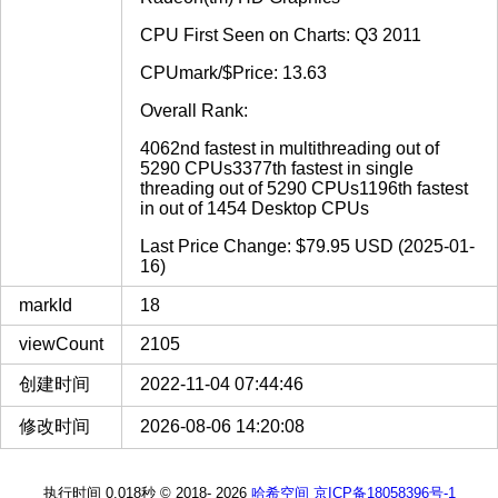
CPU First Seen on Charts: Q3 2011
CPUmark/$Price: 13.63
Overall Rank:
4062nd fastest in multithreading out of
5290 CPUs3377th fastest in single
threading out of 5290 CPUs1196th fastest
in out of 1454 Desktop CPUs
Last Price Change: $79.95 USD (2025-01-
16)
markId
18
viewCount
2105
创建时间
2022-11-04 07:44:46
修改时间
2026-08-06 14:20:08
执行时间 0.018秒
© 2018-
2026
哈希空间
京ICP备18058396号-1