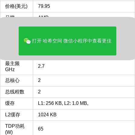
价格(美元)
79.95
品牌
AMD
多核评分
1089
类型
Desktop
打开 哈希空间 微信小程序中查看更佳
CPU插槽
FM1
FM1 插槽 接口 CPU列表
最主频
2.7
GHz
总核心
2
总线程数
2
缓存
L1: 256 KB, L2: 1.0 MB,
L2缓存
1024 KB
TDP功耗
65
(W)