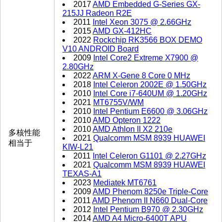
2017
AMD Embedded G-Series GX-
215JJ Radeon R2E
2011
Intel Xeon 3075 @ 2.66GHz
2015
AMD GX-412HC
2022
Rockchip RK3566 BOX DEMO
V10 ANDROID Board
2009
Intel Core2 Extreme X7900 @
2.80GHz
2022
ARM X-Gene 8 Core 0 MHz
2018
Intel Celeron 2002E @ 1.50GHz
2010
Intel Core i7-640UM @ 1.20GHz
2021
MT6755V/WM
2010
Intel Pentium E6600 @ 3.06GHz
2010
AMD Opteron 1222
2010
AMD Athlon II X2 210e
多核性能
2021
Qualcomm MSM 8939 HUAWEI
相当于
KIW-L21
2011
Intel Celeron G1101 @ 2.27GHz
2021
Qualcomm MSM 8939 HUAWEI
TEXAS-A1
2023
Mediatek MT6761
2009
AMD Phenom 8250e Triple-Core
2011
AMD Phenom II N660 Dual-Core
2012
Intel Pentium B970 @ 2.30GHz
2014
AMD A4 Micro-6400T APU