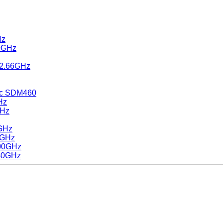
Hz
30GHz
 2.66GHz
nc SDM460
Hz
GHz
0GHz
0GHz
.00GHz
.40GHz