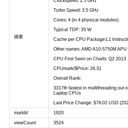
Clockspeed: 2.5 GHz
Turbo Speed: 3.5 GHz
Cores: 4 (in 4 physical modules)
Typical TDP: 35 W
摘要
Cache per CPU Package:L1 Instruct
Other names: AMD A10-5750M APU 
CPU First Seen on Charts: Q2 2013
CPUmark/$Price: 26.31
Overall Rank:
3317th fastest in multithreading out
Laptop CPUs
Last Price Change: $78.02 USD (20
markId
1920
viewCount
3524