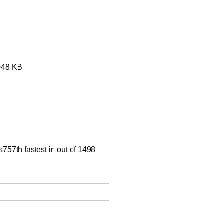
048 KB
757th fastest in out of 1498