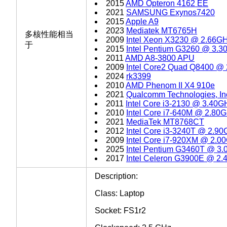
2015
AMD Opteron 4162 EE
2021
SAMSUNG Exynos7420
2015
Apple A9
2023
Mediatek MT6765H
多核性能相当
2009
Intel Xeon X3230 @ 2.66G
于
2015
Intel Pentium G3260 @ 3.
2011
AMD A8-3800 APU
2009
Intel Core2 Quad Q8400 @
2024
rk3399
2010
AMD Phenom II X4 910e
2021
Qualcomm Technologies, I
2011
Intel Core i3-2130 @ 3.40G
2010
Intel Core i7-640M @ 2.80
2021
MediaTek MT8768CT
2012
Intel Core i3-3240T @ 2.9
2009
Intel Core i7-920XM @ 2.0
2025
Intel Pentium G3460T @ 3
2017
Intel Celeron G3900E @ 2
Description:
Class: Laptop
Socket: FS1r2