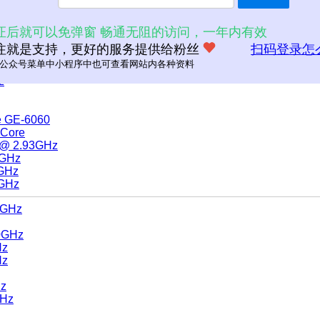
证后就可以免弹窗 畅通无阻的访问，一年内有效
注就是支持，更好的服务提供给粉丝
扫码登录怎
公众号菜单中小程序中也可查看网站内各种资料
z
e GE-6060
-Core
0 @ 2.93GHz
0GHz
0GHz
0GHz
0GHz
20GHz
Hz
Hz
Hz
GHz