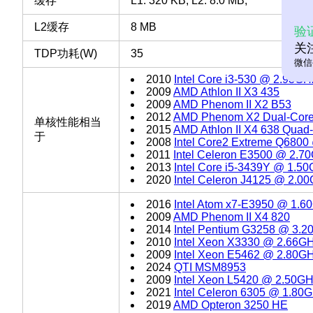
缓存
L1: 320 KB, L2: 8.0 MB,
L2缓存
8 MB
验
关
TDP功耗(W)
35
微信
2010
Intel Core i3-530 @ 2.93GH
2009
AMD Athlon II X3 435
2009
AMD Phenom II X2 B53
2012
AMD Phenom X2 Dual-Cor
单核性能相当
2015
AMD Athlon II X4 638 Quad
于
2008
Intel Core2 Extreme Q680
2011
Intel Celeron E3500 @ 2.7
2013
Intel Core i5-3439Y @ 1.5
2020
Intel Celeron J4125 @ 2.0
2016
Intel Atom x7-E3950 @ 1.6
2009
AMD Phenom II X4 820
2014
Intel Pentium G3258 @ 3.
2010
Intel Xeon X3330 @ 2.66G
2009
Intel Xeon E5462 @ 2.80G
2024
QTI MSM8953
2009
Intel Xeon L5420 @ 2.50G
2021
Intel Celeron 6305 @ 1.80
2019
AMD Opteron 3250 HE