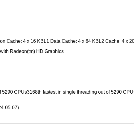
ion Cache: 4 x 16 KBL1 Data Cache: 4 x 64 KBL2 Cache: 4 x 2
with Radeon(tm) HD Graphics
 of 5290 CPUs3168th fastest in single threading out of 5290 CPUs
24-05-07)