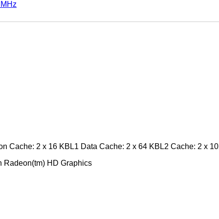
0 MHz
on Cache: 2 x 16 KBL1 Data Cache: 2 x 64 KBL2 Cache: 2 x 1
h Radeon(tm) HD Graphics