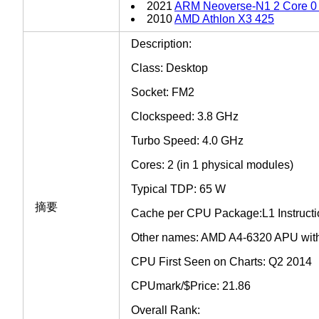
2021
ARM Neoverse-N1 2 Core 
2010
AMD Athlon X3 425
Description:
Class: Desktop
Socket: FM2
Clockspeed: 3.8 GHz
Turbo Speed: 4.0 GHz
Cores: 2 (in 1 physical modules)
Typical TDP: 65 W
摘要
Cache per CPU Package:L1 Instructi
Other names: AMD A4-6320 APU wit
CPU First Seen on Charts: Q2 2014
CPUmark/$Price: 21.86
Overall Rank: