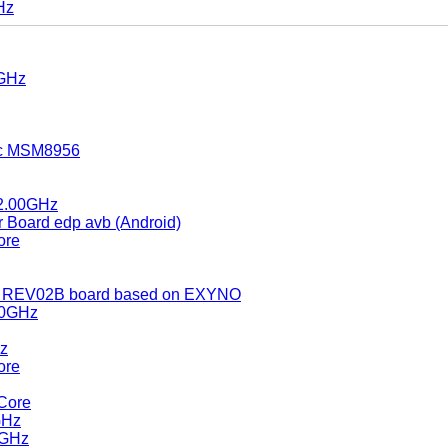
Hz
0GHz
nc MSM8956
 2.00GHz
 Board edp avb (Android)
ore
 REV02B board based on EXYNO
40GHz
z
ore
Core
GHz
0GHz