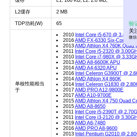
缓存
L1: 160 KB, L2: 2.0 MB,
L2缓存
2 MB
验
TDP功耗(W)
65
关
2010
Intel Core i5-670 @ 3.47GH
微信
2016
AMD FX-6330 Six-Core
2013
AMD Athlon X4 760K Quad 
2011
Intel Core i5-2320 @ 3.00G
2010
Intel Core i7-980X @ 3.33G
2013
AMD A8-6600K APU
2014
AMD A4-6320 APU
2016
Intel Celeron G3900T @ 2.
2014
AMD Athlon X4 860K
单核性能相当
2014
Intel Celeron G1830 @ 2.8
2017
AMD PRO A12-9800E
于
2017
AMD A10-9700E
2015
AMD Athlon X4 750 Quad C
2015
AMD A8-8650
2011
Intel Core i5-2390T @ 2.70
2011
Intel Core i3-2120 @ 3.30G
2019
AMD A6-7480
2016
AMD PRO A8-9600
2013
Intel Pentium G2010 @ 2.8