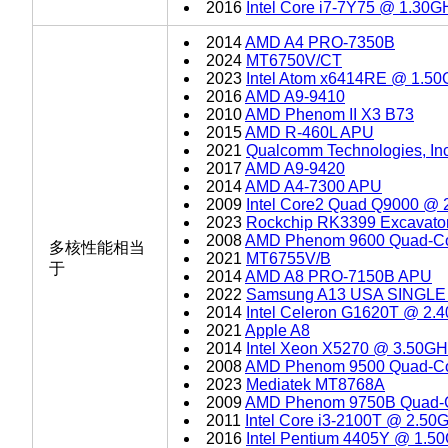
2016
Intel Core i7-7Y75 @ 1.30G
2014
AMD A4 PRO-7350B
2024
MT6750V/CT
2023
Intel Atom x6414RE @ 1.5
2016
AMD A9-9410
2010
AMD Phenom II X3 B73
2015
AMD R-460L APU
2021
Qualcomm Technologies, I
2017
AMD A9-9420
2014
AMD A4-7300 APU
2009
Intel Core2 Quad Q9000 @
2023
Rockchip RK3399 Excavator
2008
AMD Phenom 9600 Quad-C
多核性能相当
2021
MT6755V/B
于
2014
AMD A8 PRO-7150B APU
2022
Samsung A13 USA SINGLE
2014
Intel Celeron G1620T @ 2.
2021
Apple A8
2014
Intel Xeon X5270 @ 3.50GH
2008
AMD Phenom 9500 Quad-C
2023
Mediatek MT8768A
2009
AMD Phenom 9750B Quad-
2011
Intel Core i3-2100T @ 2.50
2016
Intel Pentium 4405Y @ 1.5