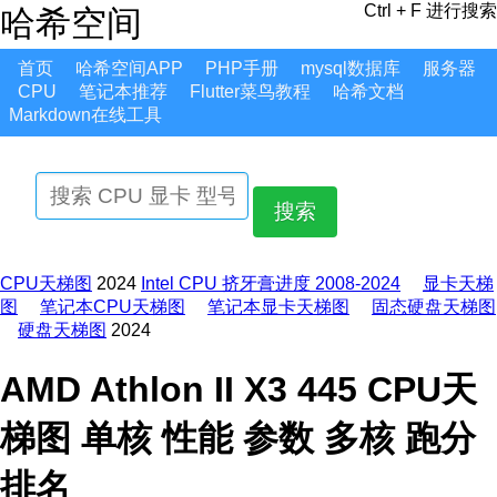
Ctrl + F 进行搜索
哈希空间
首页
哈希空间APP
PHP手册
mysql数据库
服务器
CPU
笔记本推荐
Flutter菜鸟教程
哈希文档
Markdown在线工具
搜索
CPU天梯图
2024
Intel CPU 挤牙膏进度 2008-2024
显卡天梯
图
笔记本CPU天梯图
笔记本显卡天梯图
固态硬盘天梯图
硬盘天梯图
2024
AMD Athlon II X3 445 CPU天
梯图 单核 性能 参数 多核 跑分
排名