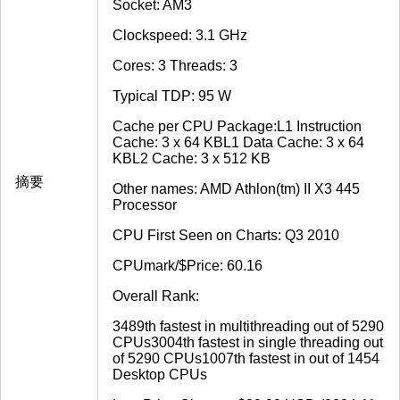
Socket: AM3
Clockspeed: 3.1 GHz
Cores: 3 Threads: 3
Typical TDP: 95 W
Cache per CPU Package:L1 Instruction
Cache: 3 x 64 KBL1 Data Cache: 3 x 64
KBL2 Cache: 3 x 512 KB
摘要
Other names: AMD Athlon(tm) II X3 445
Processor
CPU First Seen on Charts: Q3 2010
CPUmark/$Price: 60.16
Overall Rank:
3489th fastest in multithreading out of 5290
CPUs3004th fastest in single threading out
of 5290 CPUs1007th fastest in out of 1454
Desktop CPUs