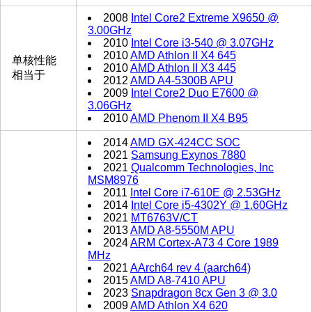
2008
Intel Core2 Extreme X9650 @
3.00GHz
2010
Intel Core i3-540 @ 3.07GHz
2010
AMD Athlon II X4 645
单核性能
2010
AMD Athlon II X3 445
相当于
2012
AMD A4-5300B APU
2009
Intel Core2 Duo E7600 @
3.06GHz
2010
AMD Phenom II X4 B95
2014
AMD GX-424CC SOC
2021
Samsung Exynos 7880
2021
Qualcomm Technologies, Inc
MSM8976
2011
Intel Core i7-610E @ 2.53GHz
2014
Intel Core i5-4302Y @ 1.60GHz
2021
MT6763V/CT
2013
AMD A8-5550M APU
2024
ARM Cortex-A73 4 Core 1989
MHz
2021
AArch64 rev 4 (aarch64)
2015
AMD A8-7410 APU
2023
Snapdragon 8cx Gen 3 @ 3.0
2009
AMD Athlon X4 620