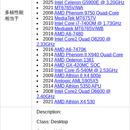
2025
Intel Celeron G5900E @ 3.20GHz
2021
MT6765V/WA
多核性能
2008
AMD Phenom 9750 Quad-Core
2021
MediaTek MT6757V
相当于
2010
Intel Core i7-740QM @ 1.73GHz
2023
Mediatek MT6765V/WB
2019
AMD A6-7480
2008
Intel Core2 Quad Q8200 @
2.33GHz
2016
AMD A6-7470K
2014
AMD Phenom II X940 Quad-Core
2012
AMD Opteron 1381
2014
AMD GX-420MC SOC
2010
Intel Core i5-540M @ 2.53GHz
2009
AMD Athlon II X4 600e
2024
Amlogic AMLS905X5
2014
AMD Athlon 5350 APU
2008
Intel Core2 Quad Q6600 @
2.40GHz
2021
AMD Athlon X4 530
Description:
Class: Desktop