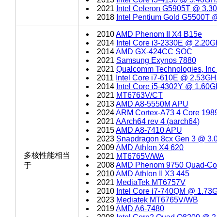
2021
Intel Celeron G5905T @ 3.3
2018
Intel Pentium Gold G5500T 
2010
AMD Phenom II X4 B15e
2014
Intel Core i3-2330E @ 2.20
2014
AMD GX-424CC SOC
2021
Samsung Exynos 7880
2021
Qualcomm Technologies, In
2011
Intel Core i7-610E @ 2.53GH
2014
Intel Core i5-4302Y @ 1.60
2021
MT6763V/CT
2013
AMD A8-5550M APU
2024
ARM Cortex-A73 4 Core 198
2021
AArch64 rev 4 (aarch64)
2015
AMD A8-7410 APU
2023
Snapdragon 8cx Gen 3 @ 3.
2009
AMD Athlon X4 620
多核性能相当
2021
MT6765V/WA
2008
AMD Phenom 9750 Quad-Co
于
2010
AMD Athlon II X3 445
2021
MediaTek MT6757V
2010
Intel Core i7-740QM @ 1.73
2023
Mediatek MT6765V/WB
2019
AMD A6-7480