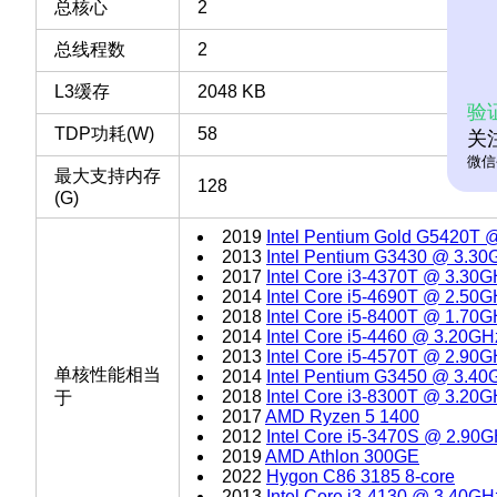
总核心
2
总线程数
2
L3缓存
2048 KB
验
TDP功耗(W)
58
关
微信
最大支持内存
128
(G)
2019
Intel Pentium Gold G5420T 
2013
Intel Pentium G3430 @ 3.30
2017
Intel Core i3-4370T @ 3.30
2014
Intel Core i5-4690T @ 2.50
2018
Intel Core i5-8400T @ 1.70
2014
Intel Core i5-4460 @ 3.20GH
2013
Intel Core i5-4570T @ 2.90
单核性能相当
2014
Intel Pentium G3450 @ 3.40
2018
Intel Core i3-8300T @ 3.20
于
2017
AMD Ryzen 5 1400
2012
Intel Core i5-3470S @ 2.90
2019
AMD Athlon 300GE
2022
Hygon C86 3185 8-core
2013
Intel Core i3-4130 @ 3.40GH