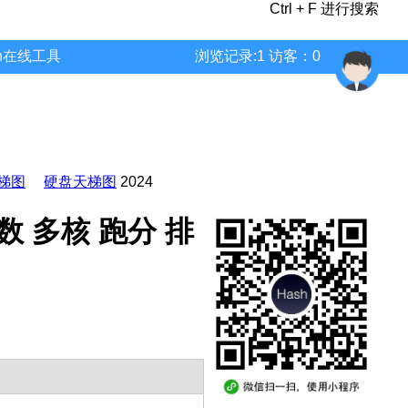
Ctrl + F 进行搜索
wn在线工具
浏览记录:1 访客：0
梯图
硬盘天梯图
2024
 参数 多核 跑分 排