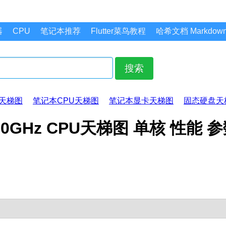
器
CPU
笔记本推荐
Flutter菜鸟教程
哈希文档 Markdo
搜索
天梯图
笔记本CPU天梯图
笔记本显卡天梯图
固态硬盘天
 @ 3.20GHz CPU天梯图 单核 性能