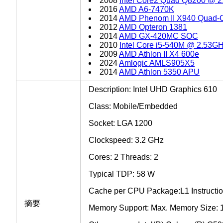
2008
Intel Core2 Quad Q8200 @ 
2016
AMD A6-7470K
2014
AMD Phenom II X940 Quad-
2012
AMD Opteron 1381
2014
AMD GX-420MC SOC
2010
Intel Core i5-540M @ 2.53G
2009
AMD Athlon II X4 600e
2024
Amlogic AMLS905X5
2014
AMD Athlon 5350 APU
Description: Intel UHD Graphics 610
Class: Mobile/Embedded
Socket: LGA 1200
Clockspeed: 3.2 GHz
Cores: 2 Threads: 2
Typical TDP: 58 W
Cache per CPU Package:L1 Instructi
摘要
Memory Support: Max. Memory Size: