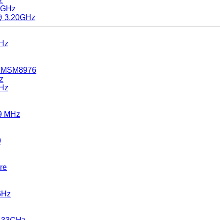
0GHz
@ 3.20GHz
GHz
c MSM8976
z
GHz
9 MHz
0
re
GHz