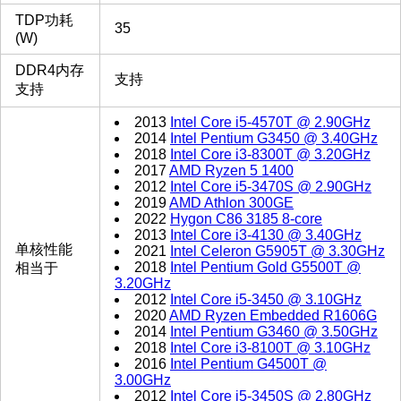
TDP功耗
35
(W)
DDR4内存
支持
支持
2013
Intel Core i5-4570T @ 2.90GHz
2014
Intel Pentium G3450 @ 3.40GHz
2018
Intel Core i3-8300T @ 3.20GHz
2017
AMD Ryzen 5 1400
2012
Intel Core i5-3470S @ 2.90GHz
2019
AMD Athlon 300GE
2022
Hygon C86 3185 8-core
2013
Intel Core i3-4130 @ 3.40GHz
单核性能
2021
Intel Celeron G5905T @ 3.30GHz
2018
Intel Pentium Gold G5500T @
相当于
3.20GHz
2012
Intel Core i5-3450 @ 3.10GHz
2020
AMD Ryzen Embedded R1606G
2014
Intel Pentium G3460 @ 3.50GHz
2018
Intel Core i3-8100T @ 3.10GHz
2016
Intel Pentium G4500T @
3.00GHz
2012
Intel Core i5-3450S @ 2.80GHz