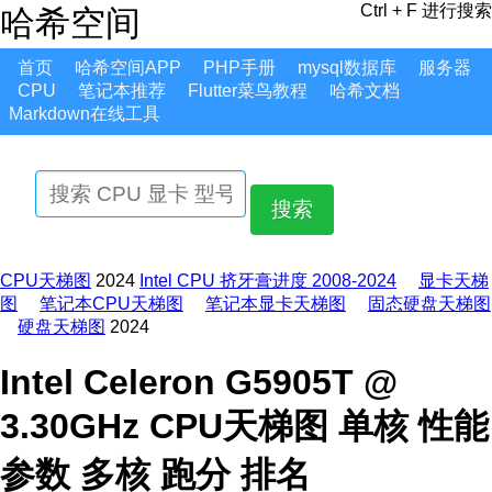
Ctrl + F 进行搜索
哈希空间
首页
哈希空间APP
PHP手册
mysql数据库
服务器
CPU
笔记本推荐
Flutter菜鸟教程
哈希文档
Markdown在线工具
搜索
CPU天梯图
2024
Intel CPU 挤牙膏进度 2008-2024
显卡天梯
图
笔记本CPU天梯图
笔记本显卡天梯图
固态硬盘天梯图
硬盘天梯图
2024
Intel Celeron G5905T @
3.30GHz CPU天梯图 单核 性能
参数 多核 跑分 排名