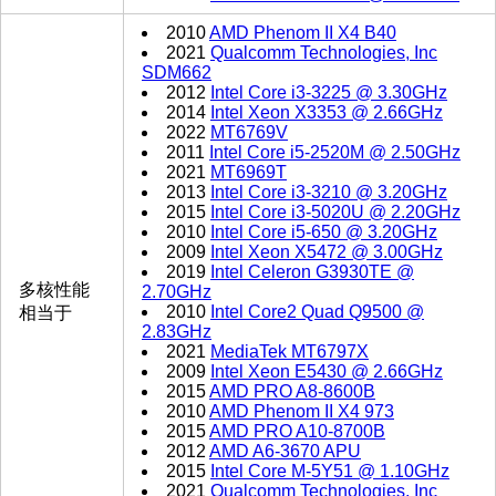
2010
AMD Phenom II X4 B40
2021
Qualcomm Technologies, Inc
SDM662
2012
Intel Core i3-3225 @ 3.30GHz
2014
Intel Xeon X3353 @ 2.66GHz
2022
MT6769V
2011
Intel Core i5-2520M @ 2.50GHz
2021
MT6969T
2013
Intel Core i3-3210 @ 3.20GHz
2015
Intel Core i3-5020U @ 2.20GHz
2010
Intel Core i5-650 @ 3.20GHz
2009
Intel Xeon X5472 @ 3.00GHz
2019
Intel Celeron G3930TE @
多核性能
2.70GHz
2010
Intel Core2 Quad Q9500 @
相当于
2.83GHz
2021
MediaTek MT6797X
2009
Intel Xeon E5430 @ 2.66GHz
2015
AMD PRO A8-8600B
2010
AMD Phenom II X4 973
2015
AMD PRO A10-8700B
2012
AMD A6-3670 APU
2015
Intel Core M-5Y51 @ 1.10GHz
2021
Qualcomm Technologies, Inc