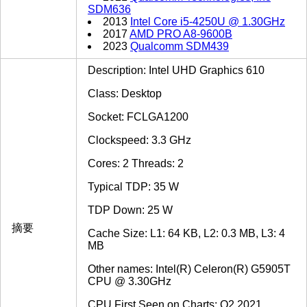
SDM636
2013
Intel Core i5-4250U @ 1.30GHz
2017
AMD PRO A8-9600B
2023
Qualcomm SDM439
Description: Intel UHD Graphics 610
Class: Desktop
Socket: FCLGA1200
Clockspeed: 3.3 GHz
Cores: 2 Threads: 2
Typical TDP: 35 W
TDP Down: 25 W
摘要
Cache Size: L1: 64 KB, L2: 0.3 MB, L3: 4
MB
Other names: Intel(R) Celeron(R) G5905T
CPU @ 3.30GHz
CPU First Seen on Charts: Q2 2021