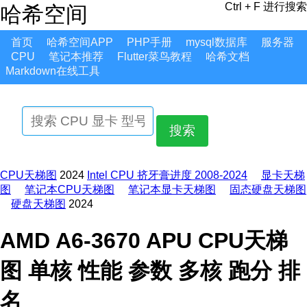
Ctrl + F 进行搜索
哈希空间
首页
哈希空间APP
PHP手册
mysql数据库
服务器
CPU
笔记本推荐
Flutter菜鸟教程
哈希文档
Markdown在线工具
搜索
CPU天梯图
2024
Intel CPU 挤牙膏进度 2008-2024
显卡天梯
图
笔记本CPU天梯图
笔记本显卡天梯图
固态硬盘天梯图
硬盘天梯图
2024
AMD A6-3670 APU CPU天梯
图 单核 性能 参数 多核 跑分 排
名