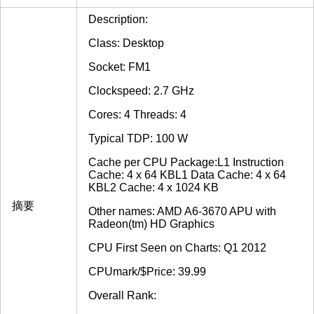
Description:
Class: Desktop
Socket: FM1
Clockspeed: 2.7 GHz
Cores: 4 Threads: 4
Typical TDP: 100 W
Cache per CPU Package:L1 Instruction
Cache: 4 x 64 KBL1 Data Cache: 4 x 64
KBL2 Cache: 4 x 1024 KB
摘要
Other names: AMD A6-3670 APU with
Radeon(tm) HD Graphics
CPU First Seen on Charts: Q1 2012
CPUmark/$Price: 39.99
Overall Rank: