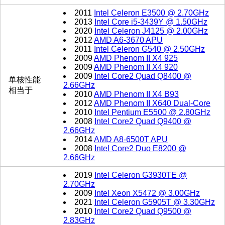
2011
Intel Celeron E3500 @ 2.70GHz
2013
Intel Core i5-3439Y @ 1.50GHz
2020
Intel Celeron J4125 @ 2.00GHz
2012
AMD A6-3670 APU
2011
Intel Celeron G540 @ 2.50GHz
2009
AMD Phenom II X4 925
2009
AMD Phenom II X4 920
2009
Intel Core2 Quad Q8400 @
单核性能
2.66GHz
相当于
2010
AMD Phenom II X4 B93
2012
AMD Phenom II X640 Dual-Core
2010
Intel Pentium E5500 @ 2.80GHz
2008
Intel Core2 Quad Q9400 @
2.66GHz
2014
AMD A8-6500T APU
2008
Intel Core2 Duo E8200 @
2.66GHz
2019
Intel Celeron G3930TE @
2.70GHz
2009
Intel Xeon X5472 @ 3.00GHz
2021
Intel Celeron G5905T @ 3.30GHz
2010
Intel Core2 Quad Q9500 @
2.83GHz