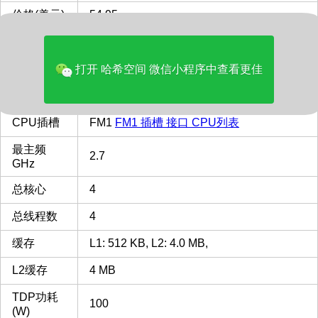
价格(美元)
54.95
品牌
AMD
多核评分
2198
打开 哈希空间 微信小程序中查看更佳
类型
Desktop
CPU插槽
FM1
FM1 插槽 接口 CPU列表
最主频
2.7
GHz
总核心
4
总线程数
4
缓存
L1: 512 KB, L2: 4.0 MB,
L2缓存
4 MB
TDP功耗
100
(W)