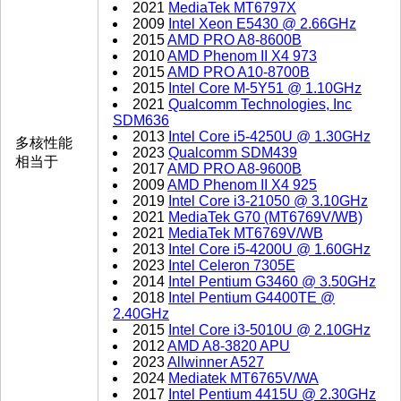
2021
MediaTek MT6797X
2009
Intel Xeon E5430 @ 2.66GHz
2015
AMD PRO A8-8600B
2010
AMD Phenom II X4 973
2015
AMD PRO A10-8700B
2015
Intel Core M-5Y51 @ 1.10GHz
2021
Qualcomm Technologies, Inc
SDM636
2013
Intel Core i5-4250U @ 1.30GHz
多核性能
2023
Qualcomm SDM439
相当于
2017
AMD PRO A8-9600B
2009
AMD Phenom II X4 925
2019
Intel Core i3-21050 @ 3.10GHz
2021
MediaTek G70 (MT6769V/WB)
2021
MediaTek MT6769V/WB
2013
Intel Core i5-4200U @ 1.60GHz
2023
Intel Celeron 7305E
2014
Intel Pentium G3460 @ 3.50GHz
2018
Intel Pentium G4400TE @
2.40GHz
2015
Intel Core i3-5010U @ 2.10GHz
2012
AMD A8-3820 APU
2023
Allwinner A527
2024
Mediatek MT6765V/WA
2017
Intel Pentium 4415U @ 2.30GHz