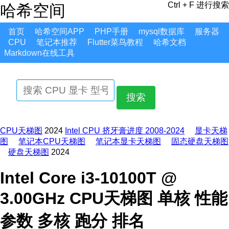
Ctrl + F 进行搜索
哈希空间
首页
哈希空间APP
PHP手册
mysql数据库
服务器
CPU
笔记本推荐
Flutter菜鸟教程
哈希文档
Markdown在线工具
搜索
CPU天梯图
2024
Intel CPU 挤牙膏进度 2008-2024
显卡天梯
图
笔记本CPU天梯图
笔记本显卡天梯图
固态硬盘天梯图
硬盘天梯图
2024
Intel Core i3-10100T @
3.00GHz CPU天梯图 单核 性能
参数 多核 跑分 排名