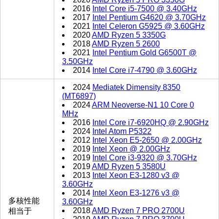
2016
Intel Core i5-7500 @ 3.40GHz
2017
Intel Pentium G4620 @ 3.70GHz
2021
Intel Celeron G5925 @ 3.60GHz
2020
AMD Ryzen 5 3350G
2018
AMD Ryzen 5 2600
2021
Intel Pentium Gold G6500T @
3.50GHz
2014
Intel Core i7-4790 @ 3.60GHz
2024
Mediatek Dimensity 8350
(MT6897)
2024
ARM Neoverse-N1 10 Core 0
MHz
2016
Intel Core i7-6920HQ @ 2.90GHz
2024
Intel Atom P5322
2012
Intel Xeon E5-2650 @ 2.00GHz
2019
Intel Xeon @ 2.00GHz
2019
Intel Core i3-9320 @ 3.70GHz
2019
AMD Ryzen 5 3580U
2013
Intel Xeon E3-1280 v3 @
3.60GHz
2014
Intel Xeon E3-1276 v3 @
多核性能
3.60GHz
2018
AMD Ryzen 7 PRO 2700U
相当于