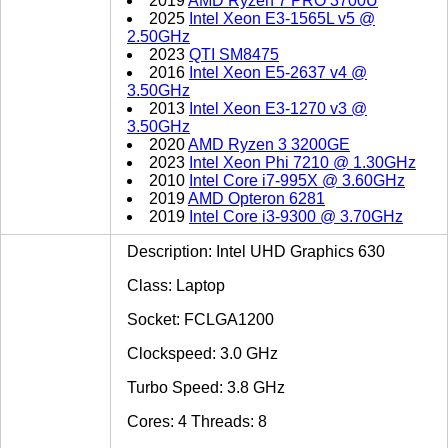
2019
AMD Ryzen 7 PRO 3700U
2025
Intel Xeon E3-1565L v5 @
2.50GHz
2023
QTI SM8475
2016
Intel Xeon E5-2637 v4 @
3.50GHz
2013
Intel Xeon E3-1270 v3 @
3.50GHz
2020
AMD Ryzen 3 3200GE
2023
Intel Xeon Phi 7210 @ 1.30GHz
2010
Intel Core i7-995X @ 3.60GHz
2019
AMD Opteron 6281
2019
Intel Core i3-9300 @ 3.70GHz
Description: Intel UHD Graphics 630
Class: Laptop
Socket: FCLGA1200
Clockspeed: 3.0 GHz
Turbo Speed: 3.8 GHz
Cores: 4 Threads: 8