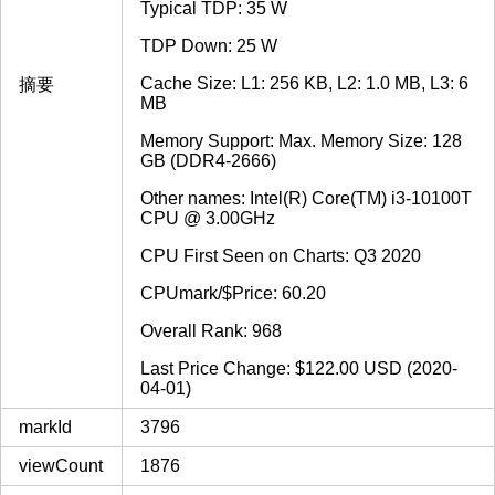
Typical TDP: 35 W
TDP Down: 25 W
Cache Size: L1: 256 KB, L2: 1.0 MB, L3: 6
摘要
MB
Memory Support: Max. Memory Size: 128
GB (DDR4-2666)
Other names: Intel(R) Core(TM) i3-10100T
CPU @ 3.00GHz
CPU First Seen on Charts: Q3 2020
CPUmark/$Price: 60.20
Overall Rank: 968
Last Price Change: $122.00 USD (2020-
04-01)
markId
3796
viewCount
1876