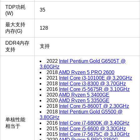
TDP功耗
35
(W)
最大支持
128
内存(G)
DDR4内存
支持
支持
2022
Intel Pentium Gold G6505T @
3.60GHz
2018
AMD Ryzen 5 PRO 2600
2021
Intel Core i3-10100E @ 3.20GHz
2018
Intel Core i3-8300 @ 3.70GHz
2016
Intel Core i5-5675R @ 3.10GHz
2020
AMD Ryzen 5 3400GE
2020
AMD Ryzen 5 3350GE
2018
Intel Core i5-8600T @ 2.30GHz
2018
Intel Pentium Gold G5500 @
3.80GHz
单核性能
2016
Intel Core i7-6800K @ 3.40GHz
相当于
2015
Intel Core i5-6600 @ 3.30GHz
2015
Intel Core i7-5675C @ 3.10GHz
2020
AMD Ryzen 5 PRO 3350G