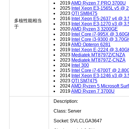
2019
AMD Ryzen 7 PRO 3700U
2025
Intel Xeon E3-1565L v5 @ 
2023
QTI SM8475
2016
Intel Xeon E5-2637 v4 @ 3
多核性能相当
2013
Intel Xeon E3-1270 v3 @ 3
于
2020
AMD Ryzen 3 3200GE
2010
Intel Core i7-995X @ 3.60
2019
Intel Core i3-9300 @ 3.70G
2019
AMD Opteron 6281
2019
Intel Xeon E-2224 @ 3.40G
2023
Mediatek MT8797Z/CNZA
2023
Mediatek MT8797Z-CNZA
2024
Intel 300
2015
Intel Core i7-6700T @ 2.8
2014
Intel Xeon E3-1246 v3 @ 3
2023
QTI SM7475
2024
AMD Ryzen 5 Microsoft Surf
2019
AMD Ryzen 7 3700U
Description:
Class: Server
Socket: SVLCLGA3647