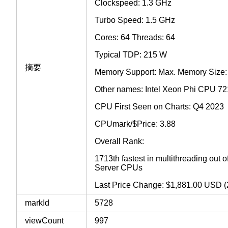
Clockspeed: 1.3 GHz
Turbo Speed: 1.5 GHz
Cores: 64 Threads: 64
Typical TDP: 215 W
摘要
Memory Support: Max. Memory Size
Other names: Intel Xeon Phi CPU 7
CPU First Seen on Charts: Q4 2023
CPUmark/$Price: 3.88
Overall Rank:
1713th fastest in multithreading out
Server CPUs
Last Price Change: $1,881.00 USD (
markId
5728
viewCount
997