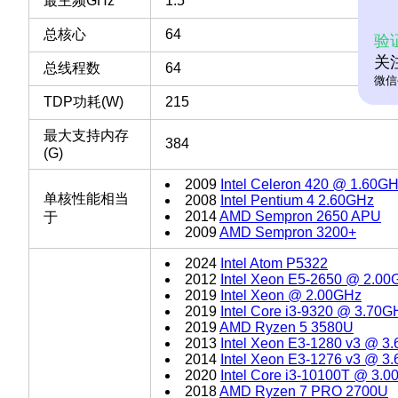
最主频GHz
1.5
总核心
64
验
关
总线程数
64
微信
TDP功耗(W)
215
最大支持内存
384
(G)
2009
Intel Celeron 420 @ 1.60G
单核性能相当
2008
Intel Pentium 4 2.60GHz
2014
AMD Sempron 2650 APU
于
2009
AMD Sempron 3200+
2024
Intel Atom P5322
2012
Intel Xeon E5-2650 @ 2.00
2019
Intel Xeon @ 2.00GHz
2019
Intel Core i3-9320 @ 3.70G
2019
AMD Ryzen 5 3580U
2013
Intel Xeon E3-1280 v3 @ 3
2014
Intel Xeon E3-1276 v3 @ 3
2020
Intel Core i3-10100T @ 3.
2018
AMD Ryzen 7 PRO 2700U