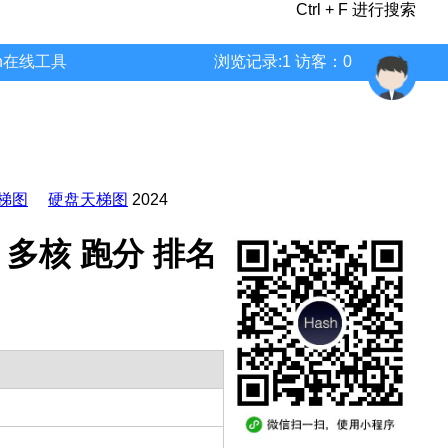
Ctrl + F 进行搜索
wn在线工具
浏览记录:1 访客：0
梯图
硬盘天梯图
2024
参数 多核 跑分 排名