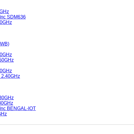
0GHz
 Inc SDM636
.30GHz
/WB)
.60GHz
.50GHz
.10GHz
@ 2.40GHz
.30GHz
.80GHz
 Inc BENGAL-IOT
GHz