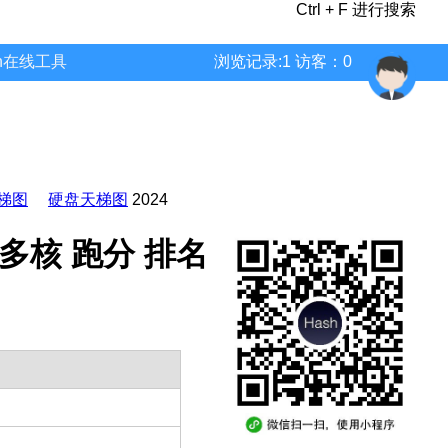
Ctrl + F 进行搜索
wn在线工具
浏览记录:1 访客：0
梯图
硬盘天梯图
2024
参数 多核 跑分 排名