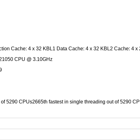
tion Cache: 4 x 32 KBL1 Data Cache: 4 x 32 KBL2 Cache: 4 
i3-21050 CPU @ 3.10GHz
9
ut of 5290 CPUs2665th fastest in single threading out of 5290 C