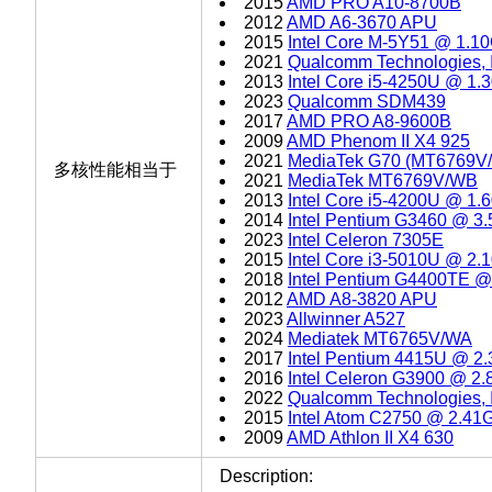
2015
AMD PRO A10-8700B
2012
AMD A6-3670 APU
2015
Intel Core M-5Y51 @ 1.1
2021
Qualcomm Technologies,
2013
Intel Core i5-4250U @ 1
2023
Qualcomm SDM439
2017
AMD PRO A8-9600B
2009
AMD Phenom II X4 925
2021
MediaTek G70 (MT6769V
多核性能相当于
2021
MediaTek MT6769V/WB
2013
Intel Core i5-4200U @ 1
2014
Intel Pentium G3460 @ 3
2023
Intel Celeron 7305E
2015
Intel Core i3-5010U @ 2
2018
Intel Pentium G4400TE 
2012
AMD A8-3820 APU
2023
Allwinner A527
2024
Mediatek MT6765V/WA
2017
Intel Pentium 4415U @ 2
2016
Intel Celeron G3900 @ 2
2022
Qualcomm Technologies,
2015
Intel Atom C2750 @ 2.41
2009
AMD Athlon II X4 630
Description: