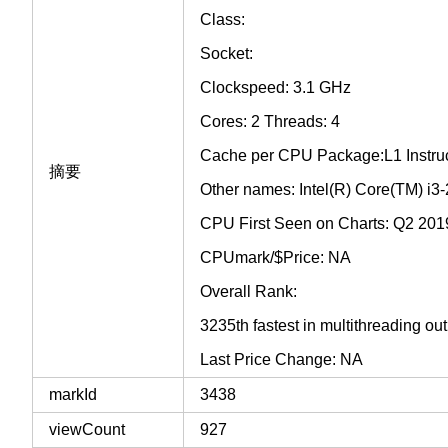
Class:
Socket:
Clockspeed: 3.1 GHz
Cores: 2 Threads: 4
Cache per CPU Package:L1 Instruc
摘要
Other names: Intel(R) Core(TM) 
CPU First Seen on Charts: Q2 201
CPUmark/$Price: NA
Overall Rank:
3235th fastest in multithreading o
Last Price Change: NA
markId
3438
viewCount
927