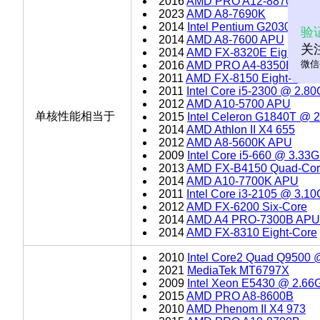
2016
AMD PRO A12-8870E
2023
AMD A8-7690K
2014
Intel Pentium G2030T @ 
验
2014
AMD A8-7600 APU
关
2014
AMD FX-8320E Eight-Cor
微信
2016
AMD PRO A4-8350B
2011
AMD FX-8150 Eight-Core
2011
Intel Core i5-2300 @ 2.8
2012
AMD A10-5700 APU
单核性能相当于
2015
Intel Celeron G1840T @ 
2014
AMD Athlon II X4 655
2012
AMD A8-5600K APU
2009
Intel Core i5-660 @ 3.33
2013
AMD FX-B4150 Quad-Co
2014
AMD A10-7700K APU
2011
Intel Core i3-2105 @ 3.1
2012
AMD FX-6200 Six-Core
2014
AMD A4 PRO-7300B APU
2014
AMD FX-8310 Eight-Core
2010
Intel Core2 Quad Q9500
2021
MediaTek MT6797X
2009
Intel Xeon E5430 @ 2.66
2015
AMD PRO A8-8600B
2010
AMD Phenom II X4 973