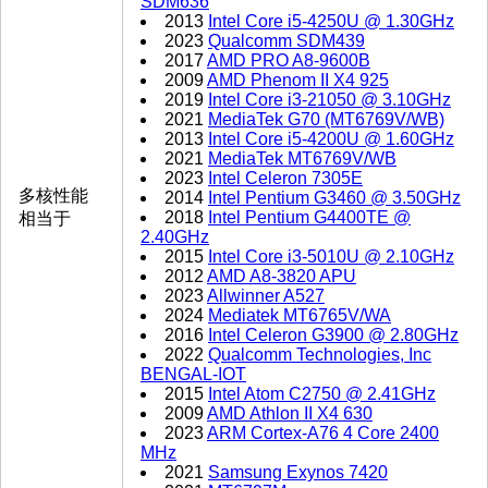
SDM636
2013
Intel Core i5-4250U @ 1.30GHz
2023
Qualcomm SDM439
2017
AMD PRO A8-9600B
2009
AMD Phenom II X4 925
2019
Intel Core i3-21050 @ 3.10GHz
2021
MediaTek G70 (MT6769V/WB)
2013
Intel Core i5-4200U @ 1.60GHz
2021
MediaTek MT6769V/WB
2023
Intel Celeron 7305E
多核性能
2014
Intel Pentium G3460 @ 3.50GHz
2018
Intel Pentium G4400TE @
相当于
2.40GHz
2015
Intel Core i3-5010U @ 2.10GHz
2012
AMD A8-3820 APU
2023
Allwinner A527
2024
Mediatek MT6765V/WA
2016
Intel Celeron G3900 @ 2.80GHz
2022
Qualcomm Technologies, Inc
BENGAL-IOT
2015
Intel Atom C2750 @ 2.41GHz
2009
AMD Athlon II X4 630
2023
ARM Cortex-A76 4 Core 2400
MHz
2021
Samsung Exynos 7420