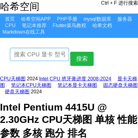
Ctrl + F 进行搜索
哈希空间
首页
哈希空间APP
PHP手册
mysql数据库
服务器
CPU
笔记本推荐
Flutter菜鸟教程
哈希文档
Markdown在线工具
搜索
CPU天梯图
2024
Intel CPU 挤牙膏进度 2008-2024
显卡天梯
图
笔记本CPU天梯图
笔记本显卡天梯图
固态硬盘天梯图
硬盘天梯图
2024
Intel Pentium 4415U @
2.30GHz CPU天梯图 单核 性能
参数 多核 跑分 排名