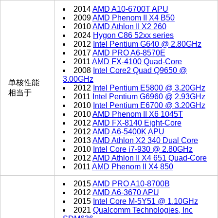
2014
AMD A10-6700T APU
2009
AMD Phenom II X4 B50
2010
AMD Athlon II X2 260
2024
Hygon C86 52xx series
2012
Intel Pentium G640 @ 2.80GHz
2017
AMD PRO A6-8570E
2011
AMD FX-4100 Quad-Core
2008
Intel Core2 Quad Q9650 @
3.00GHz
单核性能
2012
Intel Pentium E5800 @ 3.20GHz
相当于
2011
Intel Pentium G6960 @ 2.93GHz
2010
Intel Pentium E6700 @ 3.20GHz
2010
AMD Phenom II X6 1045T
2012
AMD FX-8140 Eight-Core
2012
AMD A6-5400K APU
2013
AMD Athlon X2 340 Dual Core
2010
Intel Core i7-930 @ 2.80GHz
2012
AMD Athlon II X4 651 Quad-Core
2011
AMD Phenom II X4 850
2015
AMD PRO A10-8700B
2012
AMD A6-3670 APU
2015
Intel Core M-5Y51 @ 1.10GHz
2021
Qualcomm Technologies, Inc