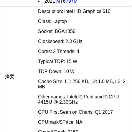
2021
MT6797M
Description: Intel HD Graphics 610
Class: Laptop
Socket: BGA1356
Clockspeed: 2.3 GHz
Cores: 2 Threads: 4
Typical TDP: 15 W
TDP Down: 10 W
摘要
Cache Size: L1: 256 KB, L2: 1.0 MB, L3: 2
MB
Other names: Intel(R) Pentium(R) CPU
4415U @ 2.30GHz
CPU First Seen on Charts: Q1 2017
CPUmark/$Price: NA