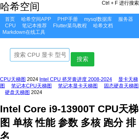
Ctrl + F 进行搜索
哈希空间
首页
哈希空间APP
PHP手册
mysql数据库
服务器
CPU
笔记本推荐
Flutter菜鸟教程
哈希文档
Markdown在线工具
搜索
CPU天梯图
2024
Intel CPU 挤牙膏进度 2008-2024
显卡天梯
图
笔记本CPU天梯图
笔记本显卡天梯图
固态硬盘天梯图
硬盘天梯图
2024
Intel Core i9-13900T CPU天梯
图 单核 性能 参数 多核 跑分 排
名