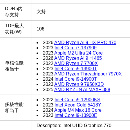
DDR5内
支持
存支持
TDP最大
106
功耗(W)
2026
AMD Ryzen AI 9 HX PRO 470
2023
Intel Core i7-13790F
2023
Apple M2 Ultra 24 Core
2026
AMD Ryzen AI 9 H 465
单核性能
2022
AMD Ryzen 7 7700X
2023
Intel Core i9-13900T
相当于
2023
AMD Ryzen Threadripper 7970X
2024
Intel Core i9-14900T
2023
AMD Ryzen 9 7950X3D
2025
AMD RYZEN AI MAX+ 388
2022
Intel Core i9-12900KS
多核性能
2023
Intel Xeon Gold 5418Y
2024
Apple M4 Max 16 Core
相当于
2023
Intel Core i9-13900E
Description: Intel UHD Graphics 770