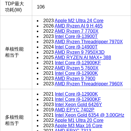
TDP最大
106
功耗(W)
2023
Apple M2 Ultra 24 Core
2026
AMD Ryzen AI 9 H 465
2022
AMD Ryzen 7 7700X
2023
Intel Core i9-13900T
2023
AMD Ryzen Threadripper 7970X
2024
Intel Core i9-14900T
单核性能
2023
AMD Ryzen 9 7950X3D
相当于
2025
AMD RYZEN AI MAX+ 388
2021
Intel Core i9-12900KF
2022
AMD Ryzen 5 7600X
2021
Intel Core i9-12900K
2023
AMD Ryzen 9 7900
2023
AMD Ryzen Threadripper 7960X
2021
Intel Core i9-12900K
2021
Intel Core i9-12900KF
2023
Intel Xeon Gold 6426Y
2019
AMD EPYC 7402P
2021
Intel Xeon Gold 6354 @ 3.00GHz
多核性能
2022
Apple M1 Ultra 20 Core
相当于
2023
Apple M3 Max 16 Core
2021
AMD EPYC 7313