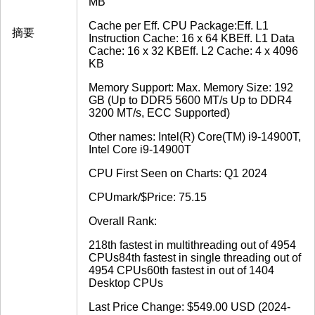
MB
Cache per Eff. CPU Package:Eff. L1
摘要
Instruction Cache: 16 x 64 KBEff. L1 Data
Cache: 16 x 32 KBEff. L2 Cache: 4 x 4096
KB
Memory Support: Max. Memory Size: 192
GB (Up to DDR5 5600 MT/s Up to DDR4
3200 MT/s, ECC Supported)
Other names: Intel(R) Core(TM) i9-14900T,
Intel Core i9-14900T
CPU First Seen on Charts: Q1 2024
CPUmark/$Price: 75.15
Overall Rank:
218th fastest in multithreading out of 4954
CPUs84th fastest in single threading out of
4954 CPUs60th fastest in out of 1404
Desktop CPUs
Last Price Change: $549.00 USD (2024-