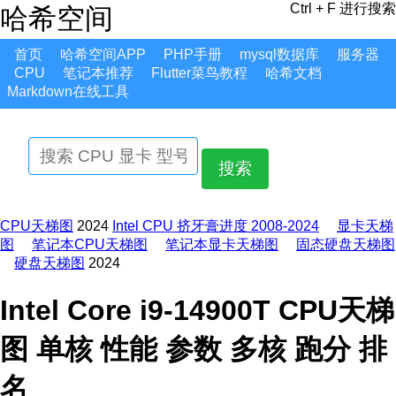
Ctrl + F 进行搜索
哈希空间
首页
哈希空间APP
PHP手册
mysql数据库
服务器
CPU
笔记本推荐
Flutter菜鸟教程
哈希文档
Markdown在线工具
搜索
CPU天梯图
2024
Intel CPU 挤牙膏进度 2008-2024
显卡天梯
图
笔记本CPU天梯图
笔记本显卡天梯图
固态硬盘天梯图
硬盘天梯图
2024
Intel Core i9-14900T CPU天梯
图 单核 性能 参数 多核 跑分 排
名