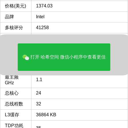
价格(美元)
1374.03
品牌
Intel
多核评分
41258
GPU核显
Intel UHD Graphics 770
类型
Desktop
打开 哈希空间 微信小程序中查看更佳
FCLGA1700
FCLGA1700 插槽 接口 CPU
CPU插槽
列表
最主频
1.1
GHz
总核心
24
总线程数
32
L3缓存
36864 KB
TDP功耗