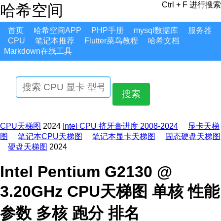
Ctrl + F 进行搜索
哈希空间
首页
哈希空间APP
PHP手册
mysql数据库
服务器
CPU
笔记本推荐
Flutter菜鸟教程
哈希文档
Markdown在线工具
搜索
CPU天梯图
2024
Intel CPU 挤牙膏进度 2008-2024
显卡天梯
图
笔记本CPU天梯图
笔记本显卡天梯图
固态硬盘天梯图
硬盘天梯图
2024
Intel Pentium G2130 @
3.20GHz CPU天梯图 单核 性能
参数 多核 跑分 排名