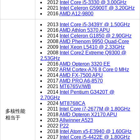
2012
Intel Core i5-3330 @ 3.00GHz
2021
Intel Celeron G5900T @ 3.20GHz
2016
AMD A12-9800
2013
Intel Core i5-3439Y @ 1.50GHz
2016
AMD Athlon 5370 APU
2014
Intel Celeron G1850 @ 2.90GHz
2008
AMD Phenom 9950 Quad-Core
2009
Intel Xeon L5410 @ 2.33GHz
2008
Intel Core2 Extreme Q9300 @
2.53GHz
2016
AMD Opteron 3320 EE
2022
ARM Cortex-A76 8 Core 0 MHz
2014
AMD FX-7500 APU
2017
AMD PRO A6-8570
2021
MT6765V/WB
2014
Intel Pentium G3420T @
2.70GHz
2024
MT8768CA
2011
Intel Core i7-2677M @ 1.80GHz
多核性能
2018
AMD Opteron X2170 APU
相当于
2023
Allwinner A523
2022
P22
2018
Intel Atom x5-E3940 @ 1.60GHz
2017
Intel Core i5-4422E @ 1.80GHz