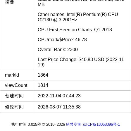
摘要
MB
Other names: Intel(R) Pentium(R) CPU
G2130 @ 3.20GHz
CPU First Seen on Charts: Q1 2013
CPUmark/$Price: 46.78
Overall Rank: 2300
Last Price Change: $40.83 USD (2022-11-
19)
markId
1864
viewCount
1814
创建时间
2022-11-04 07:44:23
修改时间
2026-08-07 11:35:38
执行时间 0.015秒
© 2018-
2026
哈希空间
京ICP备18058396号-1