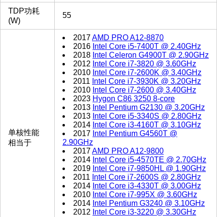
TDP功耗
55
(W)
2017
AMD PRO A12-8870
2016
Intel Core i5-7400T @ 2.40GHz
2018
Intel Celeron G4900T @ 2.90GHz
2012
Intel Core i7-3820 @ 3.60GHz
2010
Intel Core i7-2600K @ 3.40GHz
2011
Intel Core i7-3930K @ 3.20GHz
2010
Intel Core i7-2600 @ 3.40GHz
2023
Hygon C86 3250 8-core
2013
Intel Pentium G2130 @ 3.20GHz
2013
Intel Core i5-3340S @ 2.80GHz
2014
Intel Core i3-4160T @ 3.10GHz
单核性能
2017
Intel Pentium G4560T @
2.90GHz
相当于
2017
AMD PRO A12-9800
2014
Intel Core i5-4570TE @ 2.70GHz
2019
Intel Core i7-9850HL @ 1.90GHz
2011
Intel Core i7-2600S @ 2.80GHz
2014
Intel Core i3-4330T @ 3.00GHz
2010
Intel Core i7-995X @ 3.60GHz
2014
Intel Pentium G3240 @ 3.10GHz
2012
Intel Core i3-3220 @ 3.30GHz