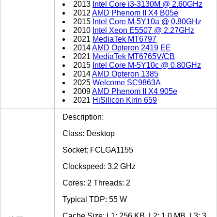
2013
Intel Core i3-3130M @ 2.60GHz
2012
AMD Phenom II X4 B05e
2015
Intel Core M-5Y10a @ 0.80GHz
2010
Intel Xeon E5507 @ 2.27GHz
2021
MediaTek MT6797
2014
AMD Opteron 2419 EE
2021
MediaTek MT6765V/CB
2015
Intel Core M-5Y10c @ 0.80GHz
2014
AMD Opteron 1385
2025
Welcome SC9863A
2009
AMD Phenom II X4 905e
2021
HiSilicon Kirin 659
Description:
Class: Desktop
Socket: FCLGA1155
Clockspeed: 3.2 GHz
Cores: 2 Threads: 2
Typical TDP: 55 W
Cache Size: L1: 256 KB, L2: 1.0 MB, L3: 3